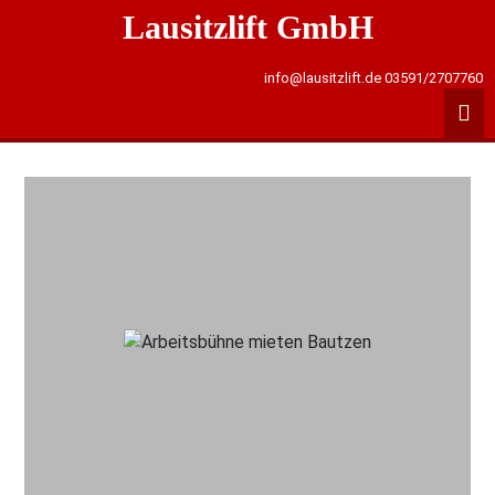
Lausitzlift GmbH
info@lausitzlift.de
03591/2707760
Start
Mieten
Stema-Anhänger
Kontakt