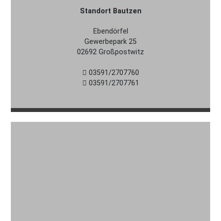
Standort Bautzen
Ebendörfel
Gewerbepark 25
02692 Großpostwitz
03591/2707760
03591/2707761